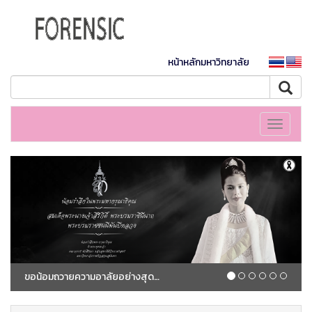
หน้าหลักมหาวิทยาลัย
Toggle
navigati
ขอน้อมถวายความอาลัยอย่างสุดซึ้ง แด่ สมเด็จพระนางเจ้าสิริกิติ์ พระบรมราชชนนีพันปีหลวง