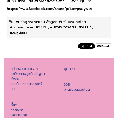
อันดับ1
#เรียนต่อ
#forensicscie
#SSRU
#สวนสุนันทา
https://www.facebook.com/share/p/18evpsGyW9/
#หลักสูตรแรกและหลักสูตรเดียวในประเทศไทย
,
#forensicscie
,
#SSRU
,
#นิติวิทยาศาสตร์
,
สวนนันท์
,
สวนสุนันทา
Email
หน่วยงานภายนอก
บุคลากร
สำนักงานพิสูจน์หลักฐาน
ตำรวจ
สถาบันนิติวิทยาศาสตร์
วิจัย
FBI
ฐานข้อมูลออนไลน์
อื่นๆ
ติดต่อเรา
FACEBOOK